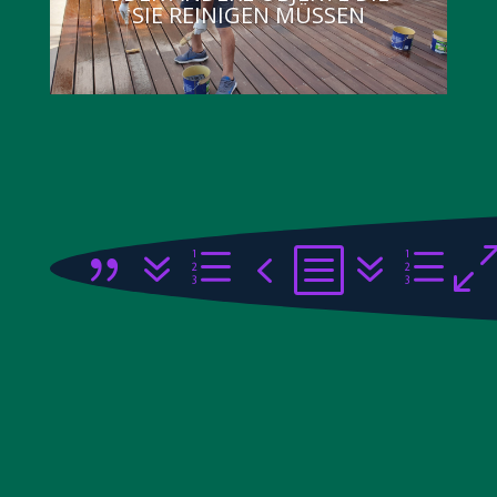
SIE REINIGEN MÜSSEN
{7e4b7e