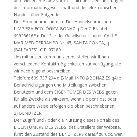
dem Gesetz 34/2002 vom 11. Juli über Dienstleistungen
der Informationsgesellschaft und des elektronischen
Handels über Folgendes:
Der Firmenname lautet: q Der Handelsname lautet:
LIMPIEZA ECOLÓGICA BONAZ q Der CIF lautet:
49925616E q Der Sitz der Gesellschaft lautet: CALLE
MAR MEDITERRANEO Nr. 45, SANTA PONÇA, q
(BALEARES), C.P. 07180.
Um mit uns zu kommunizieren, stellen wir Ihnen
verschiedene Kontaktmöglichkeiten zur Verfügung, die
wir nachfolgend beschreiben:
Telefon: 609 737 294 q E-Mail: INFO@BONAZ.ES qAlle
Benachrichtigungen und Mitteilungen zwischen
Benutzern und dem EIGENTÜMER DES WEBS gelten
für alle Zwecke als wirksam, wenn sie per Post oder
auf andere Weise erfolgen die oben beschriebenen.
2) BENUTZER.
Der Zugriff und / oder die Nutzung dieses Portals des
EIGENTÜMERS DES WEBS, des Erstellers der Website,
führt den Zustand des BENUTZERS darauf zurück, wer