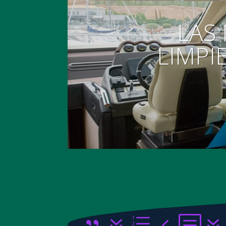
LAS
LIMPI
{7e4b7