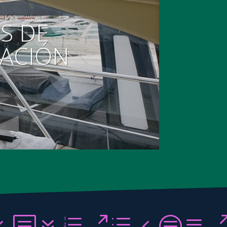
S DE
CACIÓN
7ae7e6102
4b7e0d4ca