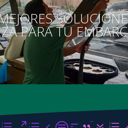
 MEJORES SOLUCIONE
EZA PARA TU EMBAR
e0d4ca02f
{7e